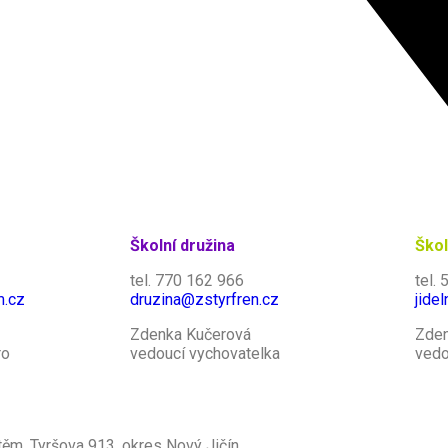
Školní družina
Škol
tel. 770 162 966
tel.
.cz
druzina@zstyrfren.cz
jide
Zdenka Kučerová
Zde
ro
vedoucí vychovatelka
vedo
těm, Tyršova 913, okres Nový Jičín