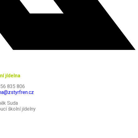
ní jídelna
 556 835 806
lna@zstyrfren.cz
něk Suda
ucí školní jídelny