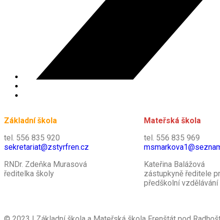
Základní škola
Mateřská škola
tel. 556 835 920
tel. 556 835 969
sekretariat@zstyrfren.cz
msmarkova1@seznam
RNDr. Zdeňka Murasová
Kateřina Balážová
ředitelka školy
zástupkyně ředitele p
předškolní vzdělávání
© 2023 | Základní škola a Mateřská škola Frenštát pod Radhoš