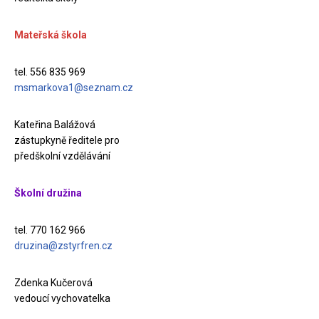
Mateřská škola
tel. 556 835 969
msmarkova1@seznam.cz
Kateřina Balážová
zástupkyně ředitele pro
předškolní vzdělávání
Školní družina
tel. 770 162 966
druzina@zstyrfren.cz
Zdenka Kučerová
vedoucí vychovatelka