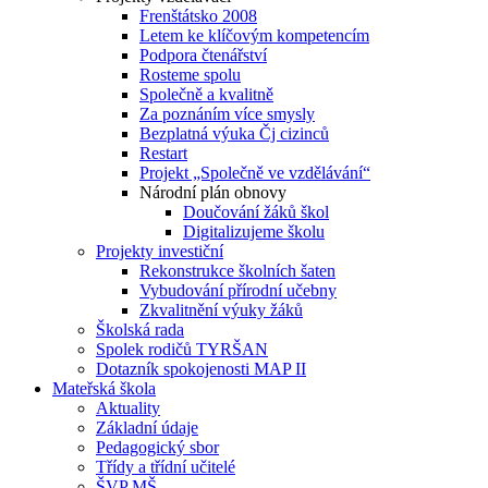
Frenštátsko 2008
Letem ke klíčovým kompetencím
Podpora čtenářství
Rosteme spolu
Společně a kvalitně
Za poznáním více smysly
Bezplatná výuka Čj cizinců
Restart
Projekt „Společně ve vzdělávání“
Národní plán obnovy
Doučování žáků škol
Digitalizujeme školu
Projekty investiční
Rekonstrukce školních šaten
Vybudování přírodní učebny
Zkvalitnění výuky žáků
Školská rada
Spolek rodičů TYRŠAN
Dotazník spokojenosti MAP II
Mateřská škola
Aktuality
Základní údaje
Pedagogický sbor
Třídy a třídní učitelé
ŠVP MŠ