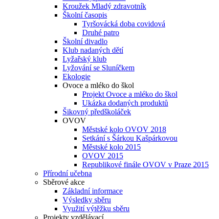
Kroužek Mladý zdravotník
Školní časopis
Tyršovácká doba covidová
Druhé patro
Školní divadlo
Klub nadaných dětí
Lyžařský klub
Lyžování se Sluníčkem
Ekologie
Ovoce a mléko do škol
Projekt Ovoce a mléko do škol
Ukázka dodaných produktů
Šikovný předškoláček
OVOV
Městské kolo OVOV 2018
Setkání s Šárkou Kašpárkovou
Městské kolo 2015
OVOV 2015
Republikové finále OVOV v Praze 2015
Přírodní učebna
Sběrové akce
Základní informace
Výsledky sběru
Využití výtěžku sběru
Projekty vzdělávací