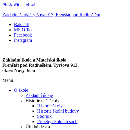
Přeskočit na obsah
Základní škola Tyršova 913, Frenštát pod Radhoštěm
Bakaláři
MS Office
Facebook
Instagram
Základní škola a Mateřská škola
Frenštát pod Radhoštěm, Tyršova 913,
okres Nový Jičín
Menu
O škole
Základní údaje
Historie naší školy
Historie školy
Historie školní budovy
Sborník
Příběhy školních soch
Úřední deska