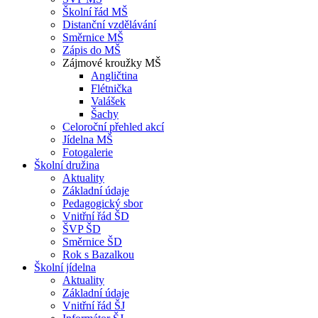
Školní řád MŠ
Distanční vzdělávání
Směrnice MŠ
Zápis do MŠ
Zájmové kroužky MŠ
Angličtina
Flétnička
Valášek
Šachy
Celoroční přehled akcí
Jídelna MŠ
Fotogalerie
Školní družina
Aktuality
Základní údaje
Pedagogický sbor
Vnitřní řád ŠD
ŠVP ŠD
Směrnice ŠD
Rok s Bazalkou
Školní jídelna
Aktuality
Základní údaje
Vnitřní řád ŠJ