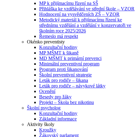
MP k přijímacímu řízení na SŠ
Přihláška ke vzdělávání ve střední škole – VZOR
Hodnocení na vysvědčeních ZŠ – VZOR
Metodický materiál k přijímacímu řízení ke
střednímu vzdělání a vzdělání v konzervatoři ve
školním roce 2025/2026
Řemeslo má respekt
Okénko preventisty
Konzultační hodiny
MP MŠMT k šikaně
MD MŠMT k primární prevenci
Minimální preventivní program
Program proti šikanování
Školní preventivní strategie
Leták pro rodiče – šikana
Leták pro rodiče – návykové látky
Ocenění
Besedy pro žáky
Projekt – Škola bez nikotinu
Školní psycholog
Konzultační hodiny
Základní informace
Aktivity školy
Kroužky
Žákovský parlament