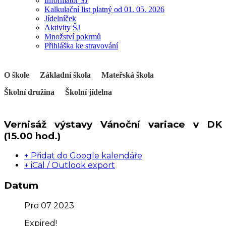
Informátor ŠJ
Kalkulační list platný od 01. 05. 2026
Jídelníček
Aktivity ŠJ
Množství pokrmů
Přihláška ke stravování
O škole
Základní škola
Mateřská škola
Školní družina
Školní jídelna
Vernisáž výstavy Vánoční variace v DK
(15.00 hod.)
+ Přidat do Google kalendáře
+ iCal / Outlook export
Datum
Pro 07 2023
Expired!