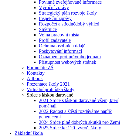
Povinně zveřejňované informace
Výroční zprávy
Strategický plán rozvoje školy
Inspekční zprávy
Rozpočet a střednědobý výhled
Směrnice
Volná pracovní místa
Profil zadavatele
Ochrana osobních údajů
Poskytování informací
Oznámení protiprávního jednání
Přístupnost webových stránek
Formuláře ZŠ
Kontakty
Alfbook
Prezentace školy 2021
Virtuální prohlídka školy
Srdce s láskou darované
2021 Srdce s láskou darované všem, kteří
pomáhají
2022 Radost a štěstí rozdáváme napříč
generacemi
2024 Srdce plné dobrých skutků pro Zemi
2025 Srdce ke 120. výročí školy
Základní škola