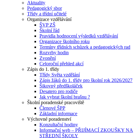
Aktuality
Pedagogický sbor
Třídy a třídní učitelé
Organizace vzdělávání
ŠVP ZŠ
Školní řád
Pravidla hodnocení výsledků vzdělávání
Organizace školního roku
Termíny třídních schůzek a pedagogických rad
Rozvrhy hodin
Zvonění
Celoroční přehled akcí
Zápis do 1. třídy
Třídy Světa vzdělání
Zápis žáků do 1. třídy pro školní rok 2026/2027
Šikovný předškoláček
Desatero pro rodiče
Jak vybrat školní brašnu ?
Školní poradenské pracoviště
Členové ŠPP
Základní informace
Výchovné poradenství
Konzultační hodiny
Informační web – PŘIJÍMACÍ ZKOUŠKY NA
STŘEDNÍ ŠKOLY