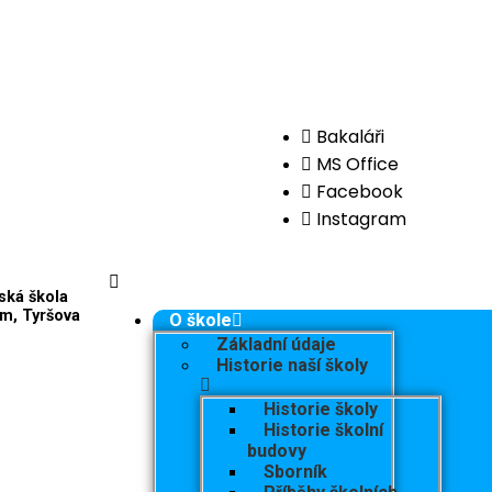
Bakaláři
MS Office
Facebook
Instagram
ská škola
m, Tyršova
O škole
Základní údaje
Historie naší školy
Historie školy
Historie školní
budovy
Sborník