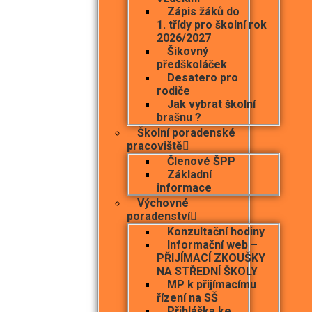
Zápis žáků do
1. třídy pro školní rok
2026/2027
Šikovný
předškoláček
Desatero pro
rodiče
Jak vybrat školní
brašnu ?
Školní poradenské
pracoviště
Členové ŠPP
Základní
informace
Výchovné
poradenství
Konzultační hodiny
Informační web –
PŘIJÍMACÍ ZKOUŠKY
NA STŘEDNÍ ŠKOLY
MP k přijímacímu
řízení na SŠ
Přihláška ke