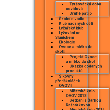
Tyršovácká doba
covidová
Druhé patro
Školní divadlo
Klub nadaných dětí
Lyžařský klub
Lyžování se
Sluníčkem
Ekologie
Ovoce a mléko do
škol
Projekt Ovoce
a mléko do škol
Ukázka dodaných
produktů
Šikovný
předškoláček
OVOV
Městské kolo
OVOV 2018
Setkání s Šárkou
Kašpárkovou
Městské kolo 2015