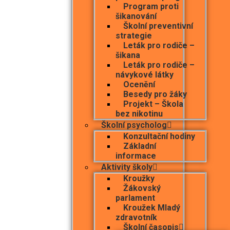
Program proti
šikanování
Školní preventivní
strategie
Leták pro rodiče –
šikana
Leták pro rodiče –
návykové látky
Ocenění
Besedy pro žáky
Projekt – Škola
bez nikotinu
Školní psycholog
Konzultační hodiny
Základní
informace
Aktivity školy
Kroužky
Žákovský
parlament
Kroužek Mladý
zdravotník
Školní časopis