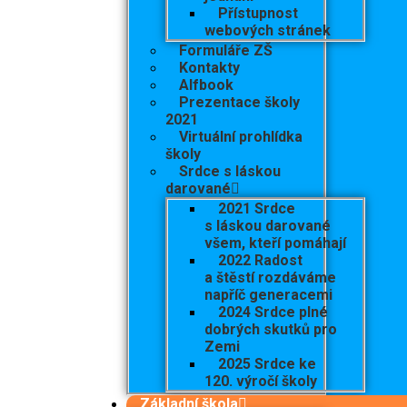
Přístupnost
webových stránek
Formuláře ZŠ
Kontakty
Alfbook
Prezentace školy
2021
Virtuální prohlídka
školy
Srdce s láskou
darované
2021 Srdce
s láskou darované
všem, kteří pomáhají
2022 Radost
a štěstí rozdáváme
napříč generacemi
2024 Srdce plné
dobrých skutků pro
Zemi
2025 Srdce ke
120. výročí školy
Základní škola