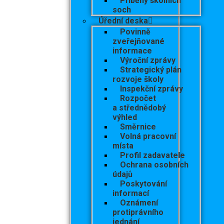
Příběhy školních
soch
Úřední deska
Povinně
zveřejňované
informace
Výroční zprávy
Strategický plán
rozvoje školy
Inspekční zprávy
Rozpočet
a střednědobý
výhled
Směrnice
Volná pracovní
místa
Profil zadavatele
Ochrana osobních
údajů
Poskytování
informací
Oznámení
protiprávního
jednání