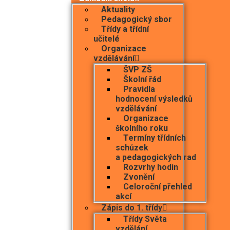
Aktuality
Pedagogický sbor
Třídy a třídní
učitelé
Organizace
vzdělávání
ŠVP ZŠ
Školní řád
Pravidla
hodnocení výsledků
vzdělávání
Organizace
školního roku
Termíny třídních
schůzek
a pedagogických rad
Rozvrhy hodin
Zvonění
Celoroční přehled
akcí
Zápis do 1. třídy
Třídy Světa
vzdělání