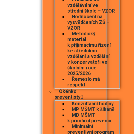
vzdělávání ve
střední škole – VZOR
Hodnocení na
vysvědčeních ZŠ –
VZOR
Metodický
materiál
k přijímacímu řízení
ke střednímu
vzdělání a vzdělání
v konzervatoři ve
školním roce
2025/2026
Řemeslo má
respekt
Okénko
preventisty
Konzultační hodiny
MP MŠMT k šikaně
MD MŠMT
k primární prevenci
Minimální
preventivní program