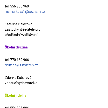
tel. 556 835 969
msmarkova1@seznam.cz
Kateřina Balážová
zástupkyně ředitele pro
předškolní vzdělávání
Školní družina
tel. 770 162 966
druzina@zstyrfren.cz
Zdenka Kučerová
vedoucí vychovatelka
Školní jídelna