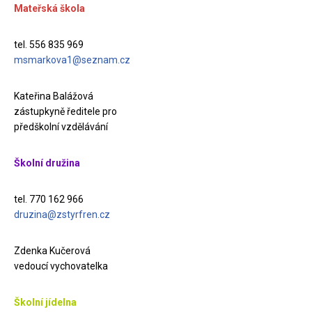
Mateřská škola
tel. 556 835 969
msmarkova1@seznam.cz
Kateřina Balážová
zástupkyně ředitele pro
předškolní vzdělávání
Školní družina
tel. 770 162 966
druzina@zstyrfren.cz
Zdenka Kučerová
vedoucí vychovatelka
Školní jídelna