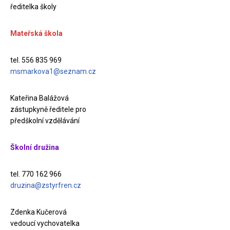
ředitelka školy
Mateřská škola
tel. 556 835 969
msmarkova1@seznam.cz
Kateřina Balážová
zástupkyně ředitele pro
předškolní vzdělávání
Školní družina
tel. 770 162 966
druzina@zstyrfren.cz
Zdenka Kučerová
vedoucí vychovatelka