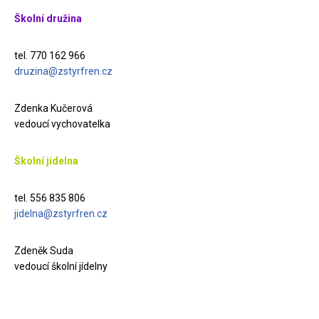
Školní družina
tel. 770 162 966
druzina@zstyrfren.cz
Zdenka Kučerová
vedoucí vychovatelka
Školní jídelna
tel. 556 835 806
jidelna@zstyrfren.cz
Zdeněk Suda
vedoucí školní jídelny