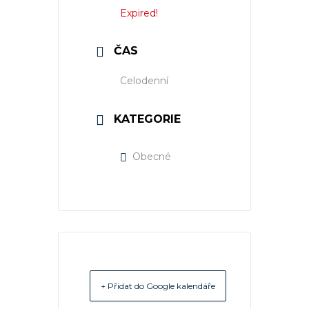
Expired!
ČAS
Celodenní
KATEGORIE
Obecné
+ Přidat do Google kalendáře