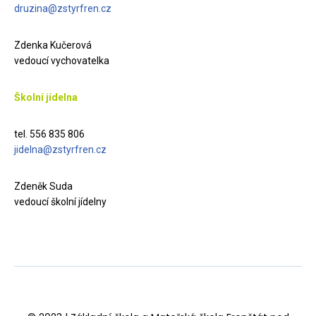
druzina@zstyrfren.cz
Zdenka Kučerová
vedoucí vychovatelka
Školní jídelna
tel. 556 835 806
jidelna@zstyrfren.cz
Zdeněk Suda
vedoucí školní jídelny