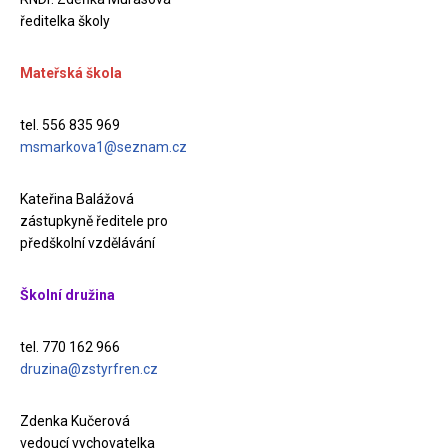
ředitelka školy
Mateřská škola
tel. 556 835 969
msmarkova1@seznam.cz
Kateřina Balážová
zástupkyně ředitele pro
předškolní vzdělávání
Školní družina
tel. 770 162 966
druzina@zstyrfren.cz
Zdenka Kučerová
vedoucí vychovatelka