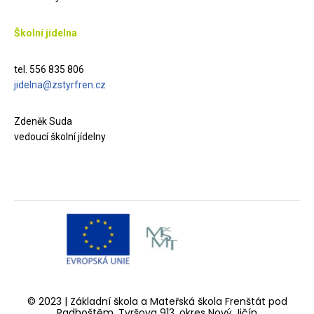
Školní jídelna
tel. 556 835 806
jidelna@zstyrfren.cz
Zdeněk Suda
vedoucí školní jídelny
© 2023 | Základní škola a Mateřská škola Frenštát pod
Radhoštěm, Tyršova 913, okres Nový Jičín