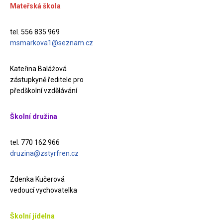
Mateřská škola
tel. 556 835 969
msmarkova1@seznam.cz
Kateřina Balážová
zástupkyně ředitele pro
předškolní vzdělávání
Školní družina
tel. 770 162 966
druzina@zstyrfren.cz
Zdenka Kučerová
vedoucí vychovatelka
Školní jídelna