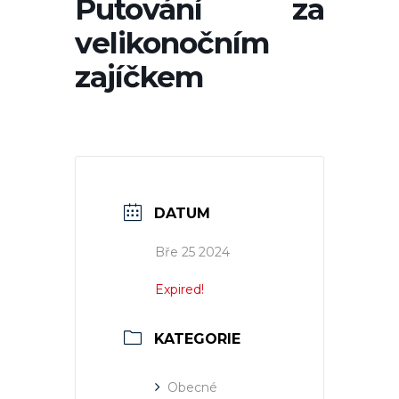
Putování za
velikonočním
zajíčkem
DATUM
Bře 25 2024
Expired!
KATEGORIE
Obecné