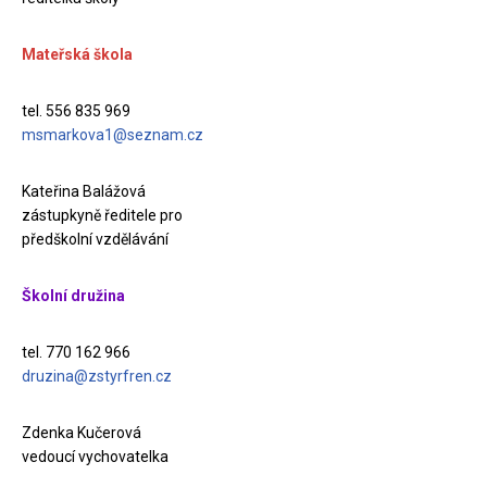
Mateřská škola
tel. 556 835 969
msmarkova1@seznam.cz
Kateřina Balážová
zástupkyně ředitele pro
předškolní vzdělávání
Školní družina
tel. 770 162 966
druzina@zstyrfren.cz
Zdenka Kučerová
vedoucí vychovatelka