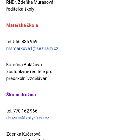
RNDr. Zdeňka Murasová
ředitelka školy
Mateřská škola
tel. 556 835 969
msmarkova1@seznam.cz
Kateřina Balážová
zástupkyně ředitele pro
předškolní vzdělávání
Školní družina
tel. 770 162 966
druzina@zstyrfren.cz
Zdenka Kučerová