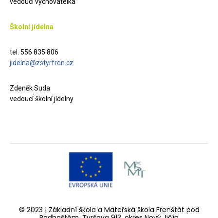
vedoucí vychovatelka
Školní jídelna
tel. 556 835 806
jidelna@zstyrfren.cz
Zdeněk Suda
vedoucí školní jídelny
© 2023 | Základní škola a Mateřská škola Frenštát pod
Radhoštěm, Tyršova 913, okres Nový Jičín