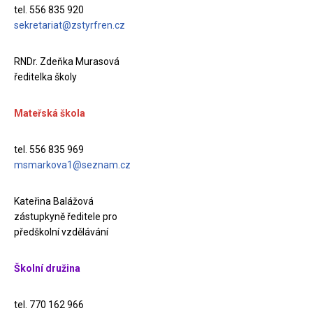
tel. 556 835 920
sekretariat@zstyrfren.cz
RNDr. Zdeňka Murasová
ředitelka školy
Mateřská škola
tel. 556 835 969
msmarkova1@seznam.cz
Kateřina Balážová
zástupkyně ředitele pro
předškolní vzdělávání
Školní družina
tel. 770 162 966