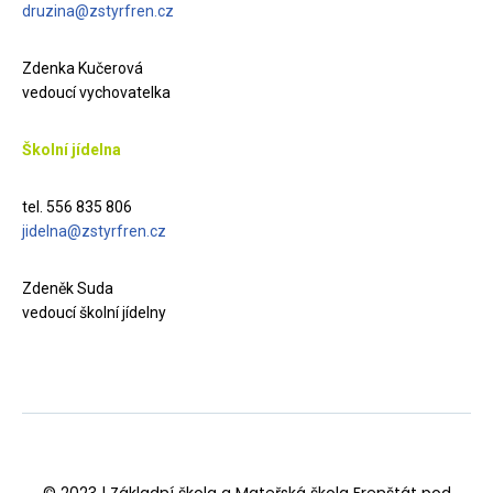
druzina@zstyrfren.cz
Zdenka Kučerová
vedoucí vychovatelka
Školní jídelna
tel. 556 835 806
jidelna@zstyrfren.cz
Zdeněk Suda
vedoucí školní jídelny