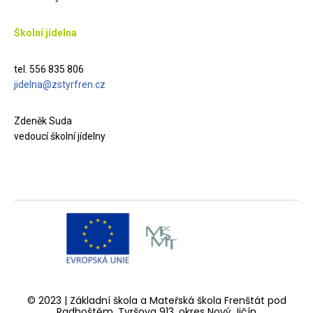
Školní jídelna
tel. 556 835 806
jidelna@zstyrfren.cz
Zdeněk Suda
vedoucí školní jídelny
© 2023 | Základní škola a Mateřská škola Frenštát pod
Radhoštěm, Tyršova 913, okres Nový Jičín