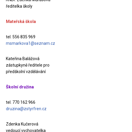
ředitelka školy
Mateřská škola
tel. 556 835 969
msmarkova1@seznam.cz
Kateřina Balážová
zástupkyně ředitele pro
předškolní vzdělávání
Školní družina
tel. 770 162 966
druzina@zstyrfren.cz
Zdenka Kučerová
vedoucí vychovatelka