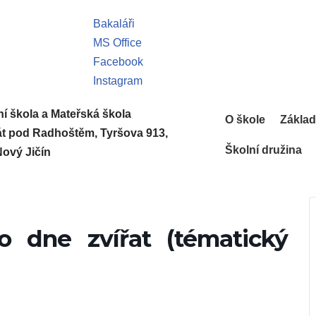
Bakaláři
MS Office
Facebook
Instagram
í škola a Mateřská škola
O škole
Základ
át pod Radhoštěm, Tyršova 913,
Školní družina
Nový Jičín
o dne zvířat (tématický