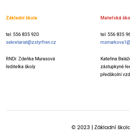
Základní škola
Mateřská ško
tel. 556 835 920
tel. 556 835 9
sekretariat@zstyrfren.cz
msmarkova1@
RNDr. Zdeňka Murasová
Kateřina Balá
ředitelka školy
zástupkyně řed
předškolní vzd
© 2023 | Základní škol