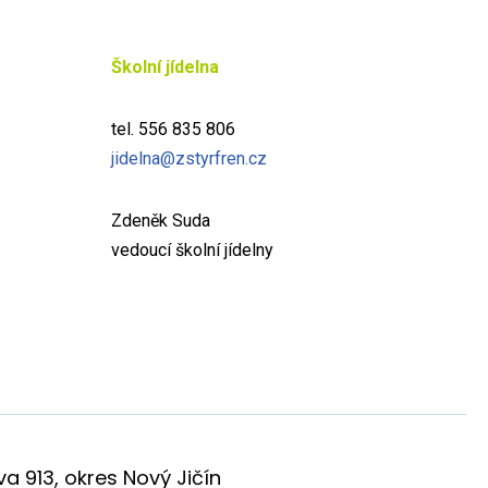
Školní jídelna
tel. 556 835 806
jidelna@zstyrfren.cz
Zdeněk Suda
vedoucí školní jídelny
a 913, okres Nový Jičín