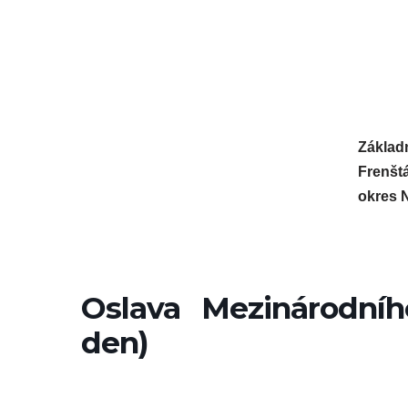
Přeskočit
na
obsah
Základn
Frenšt
okres 
Oslava Mezinárodníh
den)