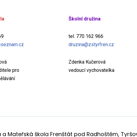
la
Školní družina
69
tel. 770 162 966
seznam.cz
druzina@zstyrfren.cz
žová
Zdenka Kučerová
itele pro
vedoucí vychovatelka
ělávání
a a Mateřská škola Frenštát pod Radhoštěm, Tyršov