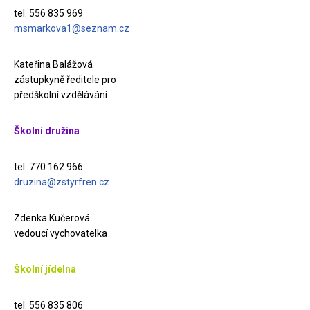
tel. 556 835 969
msmarkova1@seznam.cz
Kateřina Balážová
zástupkyně ředitele pro
předškolní vzdělávání
Školní družina
tel. 770 162 966
druzina@zstyrfren.cz
Zdenka Kučerová
vedoucí vychovatelka
Školní jídelna
tel. 556 835 806