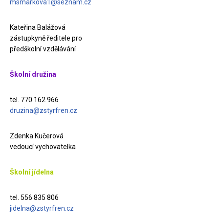
msmarkova1@seznam.cz
Kateřina Balážová
zástupkyně ředitele pro
předškolní vzdělávání
Školní družina
tel. 770 162 966
druzina@zstyrfren.cz
Zdenka Kučerová
vedoucí vychovatelka
Školní jídelna
tel. 556 835 806
jidelna@zstyrfren.cz