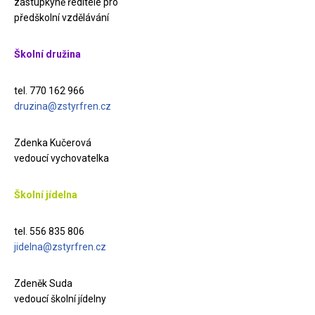
zástupkyně ředitele pro
předškolní vzdělávání
Školní družina
tel. 770 162 966
druzina@zstyrfren.cz
Zdenka Kučerová
vedoucí vychovatelka
Školní jídelna
tel. 556 835 806
jidelna@zstyrfren.cz
Zdeněk Suda
vedoucí školní jídelny