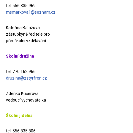
tel. 556 835 969
msmarkova1@seznam.cz
Kateřina Balážová
zástupkyně ředitele pro
předškolní vzdělávání
Školní družina
tel. 770 162 966
druzina@zstyrfren.cz
Zdenka Kučerová
vedoucí vychovatelka
Školní jídelna
tel. 556 835 806