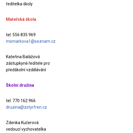
ředitelka školy
Mateřská škola
tel. 556 835 969
msmarkova1@seznam.cz
Kateřina Balážová
zástupkyně ředitele pro
předškolní vzdělávání
Školní družina
tel. 770 162 966
druzina@zstyrfren.cz
Zdenka Kučerová
vedoucí vychovatelka