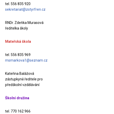
tel. 556 835 920
sekretariat@zstyrfren.cz
RNDr. Zdeňka Murasová
ředitelka školy
Mateřská škola
tel. 556 835 969
msmarkova1@seznam.cz
Kateřina Balážová
zástupkyně ředitele pro
předškolní vzdělávání
Školní družina
tel. 770 162 966