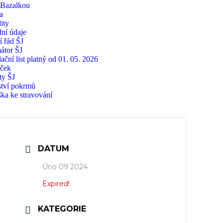
 Bazalkou
a
ity
ní údaje
í řád ŠJ
átor ŠJ
ační list platný od 01. 05. 2026
íček
ty ŠJ
tví pokrmů
ška ke stravování
DATUM
Úno 09 2024
Expired!
KATEGORIE