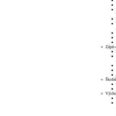
Zápis 
Školní
Výcho