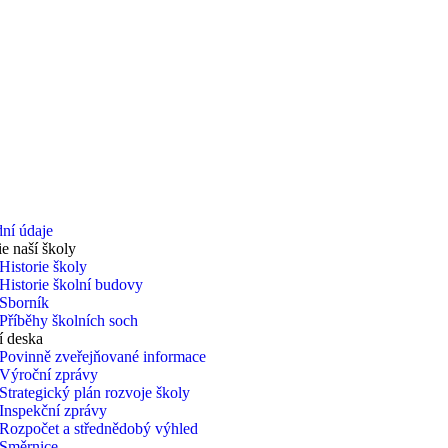
ní údaje
ie naší školy
Historie školy
Historie školní budovy
Sborník
Příběhy školních soch
í deska
Povinně zveřejňované informace
Výroční zprávy
Strategický plán rozvoje školy
Inspekční zprávy
Rozpočet a střednědobý výhled
Směrnice