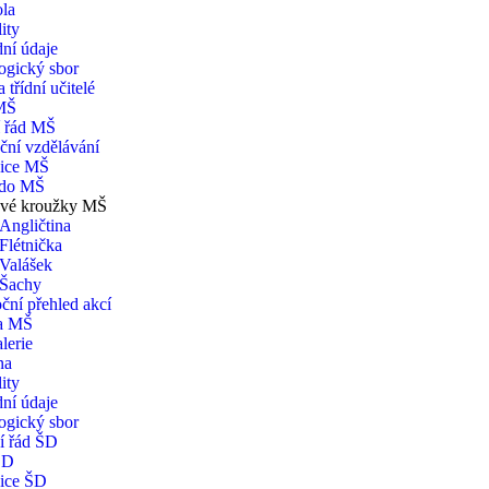
ola
ity
ní údaje
ogický sbor
 třídní učitelé
MŠ
í řád MŠ
ční vzdělávání
ice MŠ
 do MŠ
vé kroužky MŠ
Angličtina
Flétnička
Valášek
Šachy
ční přehled akcí
na MŠ
lerie
na
ity
ní údaje
ogický sbor
í řád ŠD
ŠD
ice ŠD