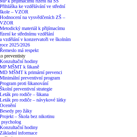
MP k přijímacímu řízení na SŠ
Přihláška ke vzdělávání ve střední
škole – VZOR
Hodnocení na vysvědčeních ZŠ –
VZOR
Metodický materiál k přijímacímu
řízení ke střednímu vzdělání
a vzdělání v konzervatoři ve školním
roce 2025/2026
Řemeslo má respekt
 preventisty
Konzultační hodiny
MP MŠMT k šikaně
MD MŠMT k primární prevenci
Minimální preventivní program
Program proti šikanování
Školní preventivní strategie
Leták pro rodiče – šikana
Leták pro rodiče – návykové látky
Ocenění
Besedy pro žáky
Projekt – Škola bez nikotinu
 psycholog
Konzultační hodiny
Základní informace