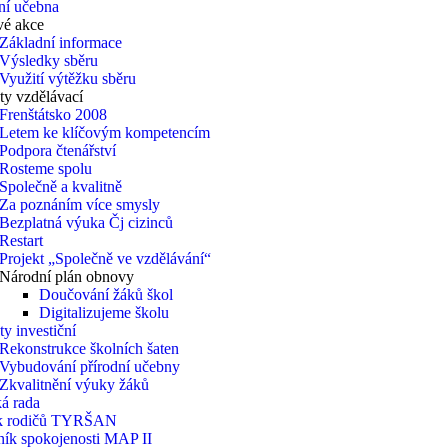
ní učebna
vé akce
Základní informace
Výsledky sběru
Využití výtěžku sběru
ty vzdělávací
Frenštátsko 2008
Letem ke klíčovým kompetencím
Podpora čtenářství
Rosteme spolu
Společně a kvalitně
Za poznáním více smysly
Bezplatná výuka Čj cizinců
Restart
Projekt „Společně ve vzdělávání“
Národní plán obnovy
Doučování žáků škol
Digitalizujeme školu
ty investiční
Rekonstrukce školních šaten
Vybudování přírodní učebny
Zkvalitnění výuky žáků
á rada
k rodičů TYRŠAN
ník spokojenosti MAP II