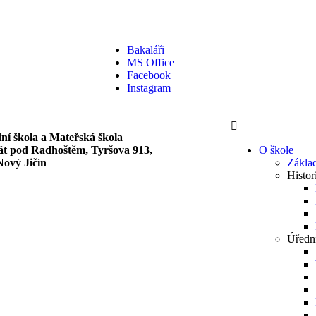
Bakaláři
MS Office
Facebook
Instagram
ní škola a Mateřská škola
át pod Radhoštěm, Tyršova 913,
O škole
Nový Jičín
Základ
Histor
Úředn