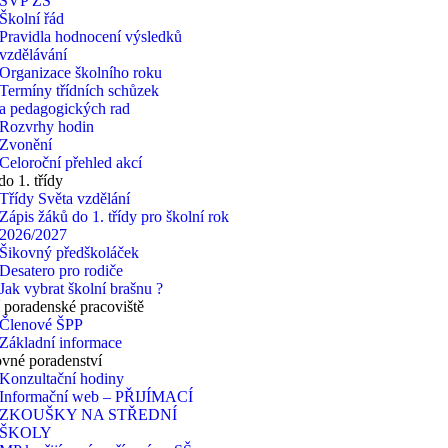
ŠVP ZŠ
Školní řád
Pravidla hodnocení výsledků
vzdělávání
Organizace školního roku
Termíny třídních schůzek
a pedagogických rad
Rozvrhy hodin
Zvonění
Celoroční přehled akcí
do 1. třídy
Třídy Světa vzdělání
Zápis žáků do 1. třídy pro školní rok
2026/2027
Šikovný předškoláček
Desatero pro rodiče
Jak vybrat školní brašnu ?
 poradenské pracoviště
Členové ŠPP
Základní informace
vné poradenství
Konzultační hodiny
Informační web – PŘIJÍMACÍ
ZKOUŠKY NA STŘEDNÍ
ŠKOLY