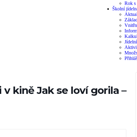
Rok s
Školní jídeln
Aktual
Základ
Vnitřn
Inform
Kalkul
Jídeln
Aktivi
Množs
Přihlá
v kině Jak se loví gorila –