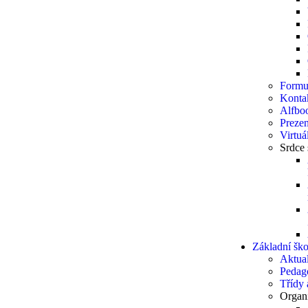
Formu
Konta
Alfbo
Prezen
Virtuá
Srdce 
Základní ško
Aktual
Pedag
Třídy a
Organi