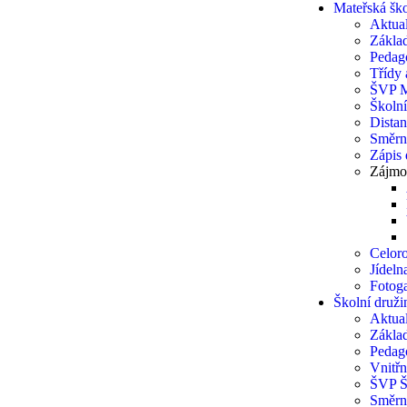
Mateřská šk
Aktual
Základ
Pedag
Třídy a
ŠVP 
Školn
Distan
Směrn
Zápis
Zájmo
Celoro
Jídel
Fotoga
Školní druži
Aktual
Základ
Pedag
Vnitřn
ŠVP 
Směrn