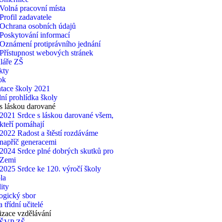
Volná pracovní místa
Profil zadavatele
Ochrana osobních údajů
Poskytování informací
Oznámení protiprávního jednání
Přístupnost webových stránek
láře ZŠ
kty
ok
tace školy 2021
lní prohlídka školy
s láskou darované
2021 Srdce s láskou darované všem,
kteří pomáhají
2022 Radost a štěstí rozdáváme
napříč generacemi
2024 Srdce plné dobrých skutků pro
Zemi
2025 Srdce ke 120. výročí školy
la
ity
ogický sbor
 třídní učitelé
zace vzdělávání