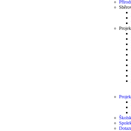
Přírod
Sběro
Projek
Projek
Školsk
Spole
Dotaz