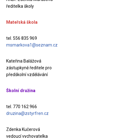
ředitelka školy
Mateřská škola
tel. 556 835 969
msmarkova1@seznam.cz
Kateřina Balážová
zástupkyně ředitele pro
předškolní vzdělávání
Školní družina
tel. 770 162 966
druzina@zstyrfren.cz
Zdenka Kučerová
vedoucí vychovatelka