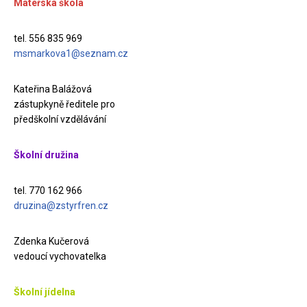
Mateřská škola
tel. 556 835 969
msmarkova1@seznam.cz
Kateřina Balážová
zástupkyně ředitele pro
předškolní vzdělávání
Školní družina
tel. 770 162 966
druzina@zstyrfren.cz
Zdenka Kučerová
vedoucí vychovatelka
Školní jídelna