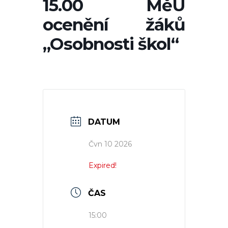
15.00 MěÚ
ocenění žáků
„Osobnosti škol“
DATUM
Čvn 10 2026
Expired!
ČAS
15:00