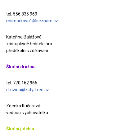
tel. 556 835 969
msmarkova1@seznam.cz
Kateřina Balážová
zástupkyně ředitele pro
předškolní vzdělávání
Školní družina
tel. 770 162 966
druzina@zstyrfren.cz
Zdenka Kučerová
vedoucí vychovatelka
Školní jídelna