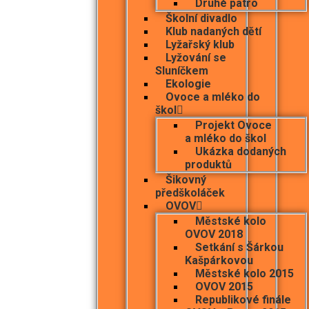
Druhé patro
Školní divadlo
Klub nadaných dětí
Lyžařský klub
Lyžování se
Sluníčkem
Ekologie
Ovoce a mléko do
škol
Projekt Ovoce
a mléko do škol
Ukázka dodaných
produktů
Šikovný
předškoláček
OVOV
Městské kolo
OVOV 2018
Setkání s Šárkou
Kašpárkovou
Městské kolo 2015
OVOV 2015
Republikové finále