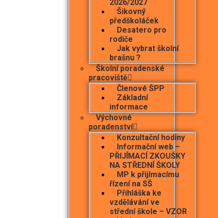
2026/2027
Šikovný
předškoláček
Desatero pro
rodiče
Jak vybrat školní
brašnu ?
Školní poradenské
pracoviště
Členové ŠPP
Základní
informace
Výchovné
poradenství
Konzultační hodiny
Informační web –
PŘIJÍMACÍ ZKOUŠKY
NA STŘEDNÍ ŠKOLY
MP k přijímacímu
řízení na SŠ
Přihláška ke
vzdělávání ve
střední škole – VZOR