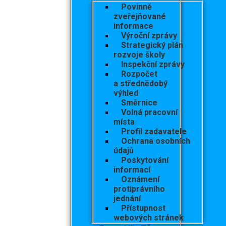
Povinně
zveřejňované
informace
Výroční zprávy
Strategický plán
rozvoje školy
Inspekční zprávy
Rozpočet
a střednědobý
výhled
Směrnice
Volná pracovní
místa
Profil zadavatele
Ochrana osobních
údajů
Poskytování
informací
Oznámení
protiprávního
jednání
Přístupnost
webových stránek