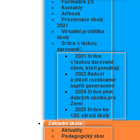
Formuláře ZŠ
Kontakty
Alfbook
Prezentace školy
2021
Virtuální prohlídka
školy
Srdce s láskou
darované
2021 Srdce
s láskou darované
všem, kteří pomáhají
2022 Radost
a štěstí rozdáváme
napříč generacemi
2024 Srdce plné
dobrých skutků pro
Zemi
2025 Srdce ke
120. výročí školy
Základní škola
Aktuality
Pedagogický sbor