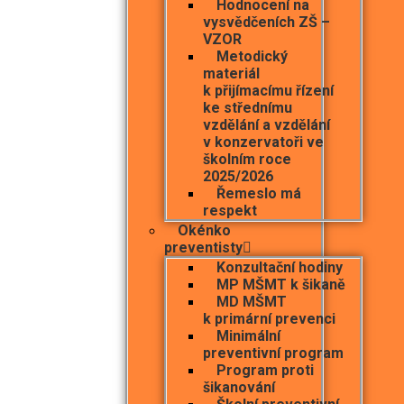
Hodnocení na
vysvědčeních ZŠ –
VZOR
Metodický
materiál
k přijímacímu řízení
ke střednímu
vzdělání a vzdělání
v konzervatoři ve
školním roce
2025/2026
Řemeslo má
respekt
Okénko
preventisty
Konzultační hodiny
MP MŠMT k šikaně
MD MŠMT
k primární prevenci
Minimální
preventivní program
Program proti
šikanování