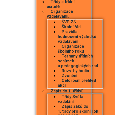
Třídy a třídní
učitelé
Organizace
vzdělávání
ŠVP ZŠ
Školní řád
Pravidla
hodnocení výsledků
vzdělávání
Organizace
školního roku
Termíny třídních
schůzek
a pedagogických rad
Rozvrhy hodin
Zvonění
Celoroční přehled
akcí
Zápis do 1. třídy
Třídy Světa
vzdělání
Zápis žáků do
1. třídy pro školní rok