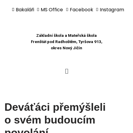
Bakaláři
MS Office
Facebook
Instagram
Přeskočit
na
obsah
Základní škola a Mateřská škola
Frenštát pod Radhoštěm, Tyršova 913,
okres Nový Jičín
Deváťáci přemýšleli
o svém budoucím
povolání