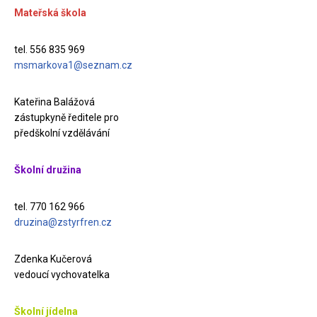
Mateřská škola
tel. 556 835 969
msmarkova1@seznam.cz
Kateřina Balážová
zástupkyně ředitele pro
předškolní vzdělávání
Školní družina
tel. 770 162 966
druzina@zstyrfren.cz
Zdenka Kučerová
vedoucí vychovatelka
Školní jídelna