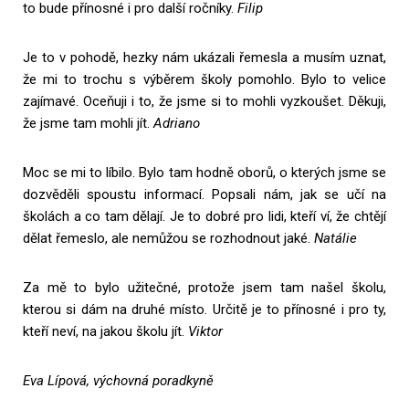
to bude přínosné i pro další ročníky.
Filip
Je to v pohodě, hezky nám ukázali řemesla a musím uznat,
že mi to trochu s výběrem školy pomohlo. Bylo to velice
zajímavé. Oceňuji i to, že jsme si to mohli vyzkoušet. Děkuji,
že jsme tam mohli jít.
Adriano
Moc se mi to líbilo. Bylo tam hodně oborů, o kterých jsme se
dozvěděli spoustu informací. Popsali nám, jak se učí na
školách a co tam dělají. Je to dobré pro lidi, kteří ví, že chtějí
dělat řemeslo, ale nemůžou se rozhodnout jaké.
Natálie
Za mě to bylo užitečné, protože jsem tam našel školu,
kterou si dám na druhé místo. Určitě je to přínosné i pro ty,
kteří neví, na jakou školu jít.
Viktor
Eva Lípová, výchovná poradkyně