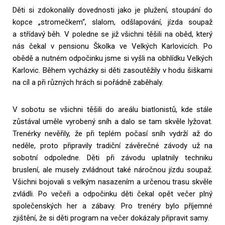
Děti si zdokonalily dovednosti jako je plužení, stoupání do
kopce „stromečkem“, slalom, odšlapování, jízda soupaž
a střídavý běh. V poledne se již všichni těšili na oběd, který
nás čekal v pensionu Školka ve Velkých Karlovicích. Po
obědě a nutném odpočinku jsme si vyšli na obhlídku Velkých
Karlovic. Během vycházky si děti zasoutěžily v hodu šiškami
na cíl a při různých hrách si pořádně zaběhaly.
V sobotu se všichni těšili do areálu biatlonistů, kde stále
zůstával uměle vyrobený sníh a dalo se tam skvěle lyžovat.
Trenérky nevěřily, že při teplém počasí sníh vydrží až do
neděle, proto připravily tradiční závěrečné závody už na
sobotní odpoledne. Děti při závodu uplatnily techniku
bruslení, ale musely zvládnout také náročnou jízdu soupaž.
Všichni bojovali s velkým nasazením a určenou trasu skvěle
zvládli. Po večeři a odpočinku děti čekal opět večer plný
společenských her a zábavy. Pro trenéry bylo příjemné
zjištění, že si děti program na večer dokázaly připravit samy.