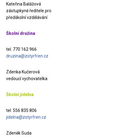
Kateřina Balážová
zástupkyně ředitele pro
předškolní vzdělávání
Školní družina
tel. 770 162 966
druzina@zstyrfren.cz
Zdenka Kučerová
vedoucí vychovatelka
Školní jídelna
tel. 556 835 806
jidelna@zstyrfren.cz
Zdeněk Suda