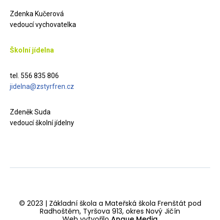
Zdenka Kučerová
vedoucí vychovatelka
Školní jídelna
tel. 556 835 806
jidelna@zstyrfren.cz
Zdeněk Suda
vedoucí školní jídelny
© 2023 | Základní škola a Mateřská škola Frenštát pod
Radhoštěm, Tyršova 913, okres Nový Jičín
Web vytvořilo
Anque Media