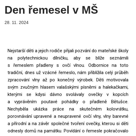
Den řemesel v MŠ
28. 11. 2024
Nejstarší děti a jejich rodiče přijali pozvání do mateřské školy
na polytechnickou dílničku, aby se blíže seznámili
s řemeslem přadleny s ovčí vlnou. Odbornice na toto
tradiční, dnes už vzácné řemeslo, nám přiblížila celý průběh
zpracování vlny až po konečný výrobek. Děti motivovala
svým zvučným hlasem valašskými písněmi a halekačkami,
kterými se kdysi dávno svolávaly ovečky v kopcích
a vyprávěním poutavé pohádky o přadleně Bětušce.
Nechyběla ukázka práce na skutečném kolovrátku,
porovnávání upravené a neupravené ovčí vlny, vlny barevné
a přírodní a na závěr společné tvoření ovečky, kterou si děti
odnesly domů na památku. Povídání o řemesle pokračovalo