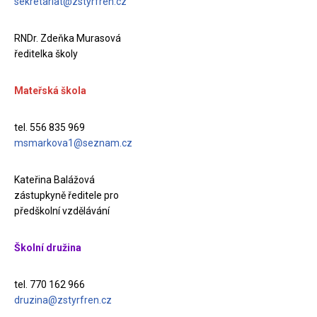
sekretariat@zstyrfren.cz
RNDr. Zdeňka Murasová
ředitelka školy
Mateřská škola
tel. 556 835 969
msmarkova1@seznam.cz
Kateřina Balážová
zástupkyně ředitele pro
předškolní vzdělávání
Školní družina
tel. 770 162 966
druzina@zstyrfren.cz