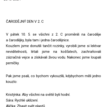
ČARODĚJNÝ DEN V 2. C
V pátek 10. 5. se všichni z 2. C proměnili na čaroděje
a čarodějky, byla tam i jedna čarodějnice.
Kouzlem jsme donutili tančit rozinky, vyrobili jsme si lektvar
neviditelnosti, létali jsme na košťatech, zachraňovali
zázračná vejce a získávali živou vodu. Nakonec jsme loupali
perníčky.
Pak jsme psali, co bychom vykouzlili, kdybychom měli jedno
kouzlo:
Kristýnka: Aby všichni na světě byli hodní.
Sára: Rychlé uklízení.
Alička: Zbavit svět plastů.