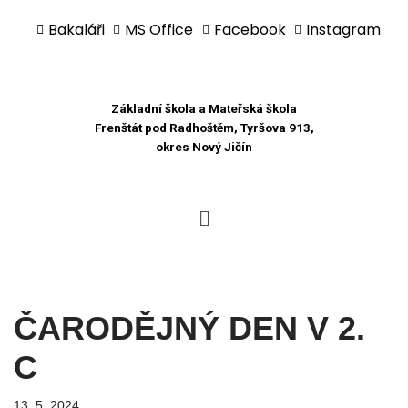
Bakaláři
MS Office
Facebook
Instagram
Přeskočit
na
obsah
Základní škola a Mateřská škola
Frenštát pod Radhoštěm, Tyršova 913,
okres Nový Jičín
ČARODĚJNÝ DEN V 2.
C
13. 5. 2024