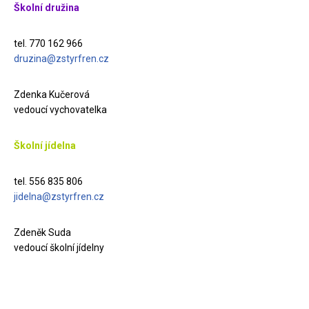
Školní družina
tel. 770 162 966
druzina@zstyrfren.cz
Zdenka Kučerová
vedoucí vychovatelka
Školní jídelna
tel. 556 835 806
jidelna@zstyrfren.cz
Zdeněk Suda
vedoucí školní jídelny