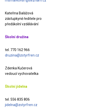
msmarkova1@seznam.cz
Kateřina Balážová
zástupkyně ředitele pro
předškolní vzdělávání
Školní družina
tel. 770 162 966
druzina@zstyrfren.cz
Zdenka Kučerová
vedoucí vychovatelka
Školní jídelna
tel. 556 835 806
jidelna@zstyrfren.cz