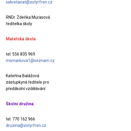
sekretariat@zstyrfren.cz
RNDr. Zdeňka Murasová
ředitelka školy
Mateřská škola
tel. 556 835 969
msmarkova1@seznam.cz
Kateřina Balážová
zástupkyně ředitele pro
předškolní vzdělávání
Školní družina
tel. 770 162 966
druzina@zstyrfren.cz