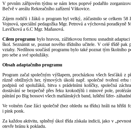
V prvním zářijovém týdnu se nám letos poprvé podařilo zorganizov
Bečvě v areálu Rekreačního zařízení Vítkovice.
Zájem rodičů i žáků o program byl velký, zúčastnilo se celkem 58 
Vojnová, speciální pedagožka Mgr. Petrová a výchovná poradkyně Mgr
Lavičková a 6.C Mgr. Maňasová.
Cílem programu
bylo hravou, zážitkovou formou usnadnit adaptaci
škol. Seznámit se, poznat nového třídního učitele. V celé třídě pak
vztahy. Nedílnou součástí programu bylo také poznat tým školního p
pro sebe a své spolužáky.
Obsah adaptačního programu
Program začal společným výšlapem, procházkou všech šesťáků z p
různě obtížných her, týmových úkolů např. společné tvoření erbu s
podpisů od spolužáků, bitva s prádelními kolíčky, společná zách
dostávání se bezpečně přes řeku krokodýlů i minové pole, prolézá
pátrání po Big bossovi všech mafiánských band, luštění šifer- záhad
Ve volném čase žáci společně (bez ohledu na třídu) hráli na hřišti f
i pink ponk.
Za každou aktivitu, splněný úkol třída získala indicii, jako v „pevno
otevře bránu k pokladu.