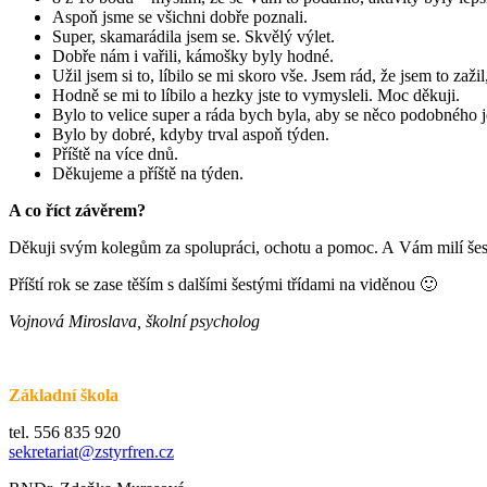
Aspoň jsme se všichni dobře poznali.
Super, skamarádila jsem se. Skvělý výlet.
Dobře nám i vařili, kámošky byly hodné.
Užil jsem si to, líbilo se mi skoro vše. Jsem rád, že jsem to zaži
Hodně se mi to líbilo a hezky jste to vymysleli. Moc děkuji.
Bylo to velice super a ráda bych byla, aby se něco podobného j
Bylo by dobré, kdyby trval aspoň týden.
Příště na více dnů.
Děkujeme a příště na týden.
A co říct závěrem?
Děkuji svým kolegům za spolupráci, ochotu a pomoc. A Vám milí šesť
Příští rok se zase těším s dalšími šestými třídami na viděnou 🙂
Vojnová Miroslava, školní psycholog
Základní škola
tel. 556 835 920
sekretariat@zstyrfren.cz