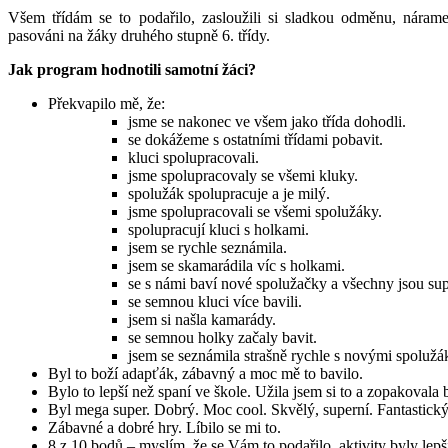
Všem třídám se to podařilo, zasloužili si sladkou odměnu, náram
pasováni na žáky druhého stupně 6. třídy.
Jak program hodnotili samotní žáci?
Překvapilo mě, že:
jsme se nakonec ve všem jako třída dohodli.
se dokážeme s ostatními třídami pobavit.
kluci spolupracovali.
jsme spolupracovaly se všemi kluky.
spolužák spolupracuje a je milý.
jsme spolupracovali se všemi spolužáky.
spolupracují kluci s holkami.
jsem se rychle seznámila.
jsem se skamarádila víc s holkami.
se s námi baví nové spolužačky a všechny jsou sup
se semnou kluci více bavili.
jsem si našla kamarády.
se semnou holky začaly bavit.
jsem se seznámila strašně rychle s novými spolužá
Byl to boží adapťák, zábavný a moc mě to bavilo.
Bylo to lepší než spaní ve škole. Užila jsem si to a zopakovala 
Byl mega super. Dobrý. Moc cool. Skvělý, superní. Fantastický
Zábavné a dobré hry. Líbilo se mi to.
8 z 10 bodů – myslím, že se Vám to podařilo, aktivity byly lepš