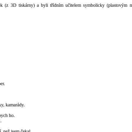
ek (z 3D tiskárny) a byli třídním učitelem symbolicky (plastovým 
er.
ky, kamarády.
bych ho.
.
í, než jsem čekal.