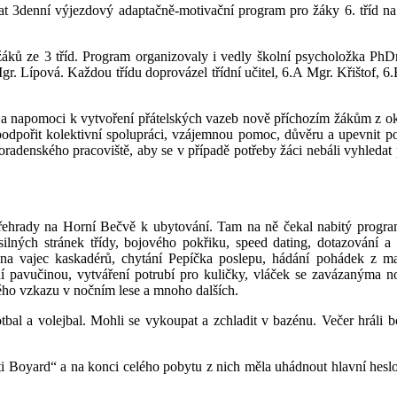
at 3denní výjezdový adaptačně-motivační program pro žáky 6. tříd n
žáků ze 3 tříd. Program organizovaly i vedly školní psycholožka PhD
. Lípová. Každou třídu doprovázel třídní učitel, 6.A Mgr. Křištof, 6
 a napomoci k vytvoření přátelských vazeb nově příchozím žákům z o
 podpořit kolektivní spolupráci, vzájemnou pomoc, důvěru a upevnit po
oradenského pracoviště, aby se v případě potřeby žáci nebáli vyhleda
řehrady na Horní Bečvě k ubytování. Tam na ně čekal nabitý progra
ilných stránek třídy, bojového pokřiku, speed dating, dotazování a 
rana vajec kaskadérů, chytání Pepíčka poslepu, hádání pohádek z m
ní pavučinou, vytváření potrubí pro kuličky, vláček se zavázanýma 
ného vzkazu v nočním lese a mnoho dalších.
otbal a volejbal. Mohli se vykoupat a zchladit v bazénu. Večer hráli 
sti Boyard“ a na konci celého pobytu z nich měla uhádnout hlavní heslo