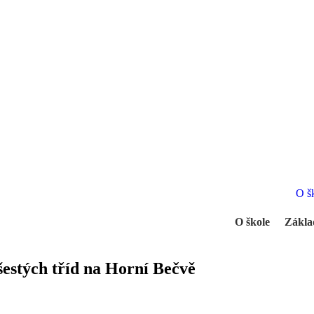
O š
O škole
Zákla
estých tříd na Horní Bečvě