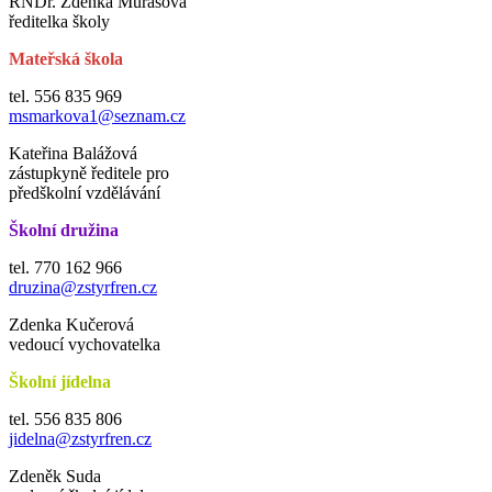
RNDr. Zdeňka Murasová
ředitelka školy
Mateřská škola
tel. 556 835 969
msmarkova1@seznam.cz
Kateřina Balážová
zástupkyně ředitele pro
předškolní vzdělávání
Školní družina
tel. 770 162 966
druzina@zstyrfren.cz
Zdenka Kučerová
vedoucí vychovatelka
Školní jídelna
tel. 556 835 806
jidelna@zstyrfren.cz
Zdeněk Suda