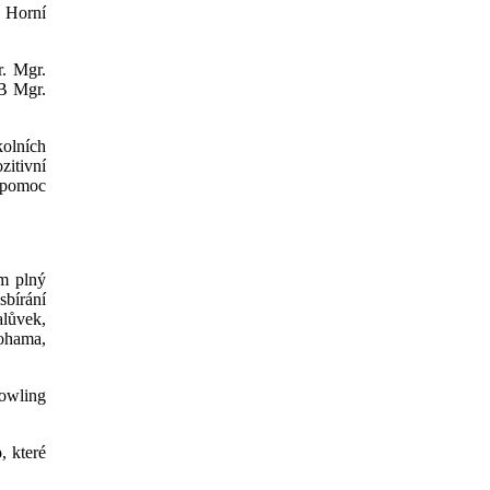
a Horní
r. Mgr.
.B Mgr.
kolních
zitivní
t pomoc
m plný
sbírání
alůvek,
nohama,
bowling
, které