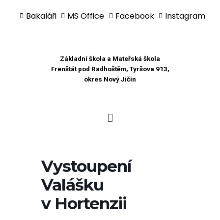
Bakaláři
MS Office
Facebook
Instagram
Přeskočit
na
obsah
Základní škola a Mateřská škola
Frenštát pod Radhoštěm, Tyršova 913,
okres Nový Jičín
Vystoupení
Valášku
v Hortenzii