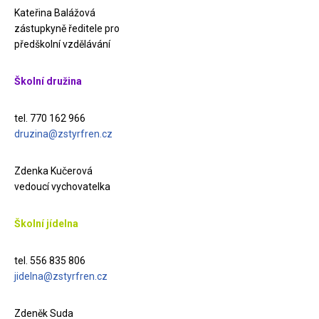
Kateřina Balážová
zástupkyně ředitele pro
předškolní vzdělávání
Školní družina
tel. 770 162 966
druzina@zstyrfren.cz
Zdenka Kučerová
vedoucí vychovatelka
Školní jídelna
tel. 556 835 806
jidelna@zstyrfren.cz
Zdeněk Suda