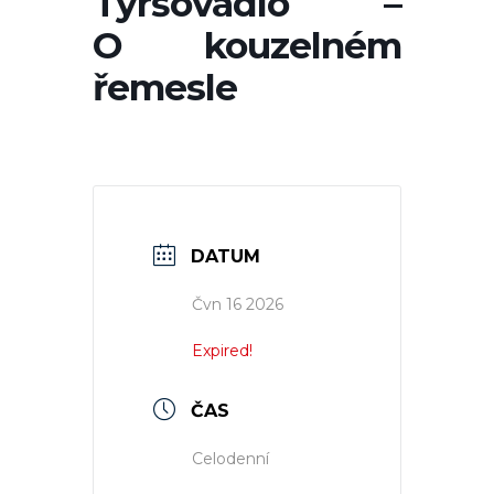
Tyršovadlo –
O kouzelném
řemesle
DATUM
Čvn 16 2026
Expired!
ČAS
Celodenní