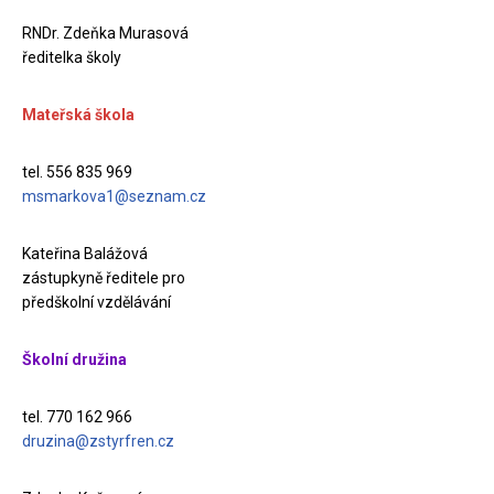
RNDr. Zdeňka Murasová
ředitelka školy
Mateřská škola
tel. 556 835 969
msmarkova1@seznam.cz
Kateřina Balážová
zástupkyně ředitele pro
předškolní vzdělávání
Školní družina
tel. 770 162 966
druzina@zstyrfren.cz