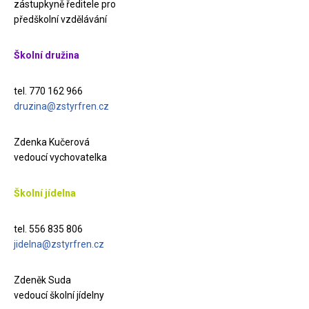
zástupkyně ředitele pro
předškolní vzdělávání
Školní družina
tel. 770 162 966
druzina@zstyrfren.cz
Zdenka Kučerová
vedoucí vychovatelka
Školní jídelna
tel. 556 835 806
jidelna@zstyrfren.cz
Zdeněk Suda
vedoucí školní jídelny