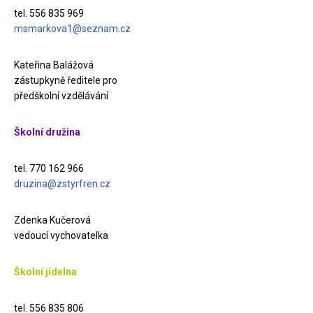
tel. 556 835 969
msmarkova1@seznam.cz
Kateřina Balážová
zástupkyně ředitele pro
předškolní vzdělávání
Školní družina
tel. 770 162 966
druzina@zstyrfren.cz
Zdenka Kučerová
vedoucí vychovatelka
Školní jídelna
tel. 556 835 806