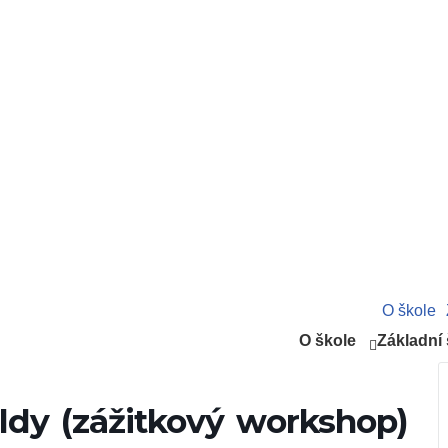
O škole
O škole
Základní 
ldy (zážitkový workshop)