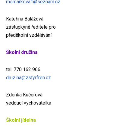
msmarkova1@seznam.cz
Kateřina Balážová
zástupkyně ředitele pro
předškolní vzdělávání
Školní družina
tel. 770 162 966
druzina@zstyrfren.cz
Zdenka Kučerová
vedoucí vychovatelka
Školní jídelna