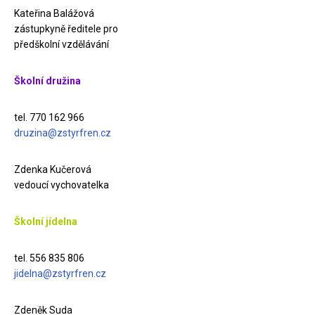
Kateřina Balážová
zástupkyně ředitele pro
předškolní vzdělávání
Školní družina
tel. 770 162 966
druzina@zstyrfren.cz
Zdenka Kučerová
vedoucí vychovatelka
Školní jídelna
tel. 556 835 806
jidelna@zstyrfren.cz
Zdeněk Suda