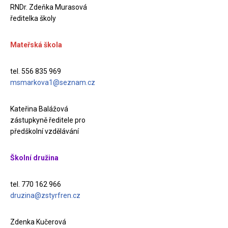
RNDr. Zdeňka Murasová
ředitelka školy
Mateřská škola
tel. 556 835 969
msmarkova1@seznam.cz
Kateřina Balážová
zástupkyně ředitele pro
předškolní vzdělávání
Školní družina
tel. 770 162 966
druzina@zstyrfren.cz
Zdenka Kučerová