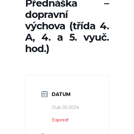
Přednáška –
dopravní
výchova (třída 4.
A, 4. a 5. vyuč.
hod.)
DATUM
Dub 05 2024
Expired!