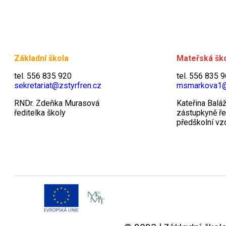
Základní škola
Mateřská šk
tel. 556 835 920
tel. 556 835 
sekretariat@zstyrfren.cz
msmarkova1
RNDr. Zdeňka Murasová
Kateřina Balá
ředitelka školy
zástupkyně ře
předškolní vz