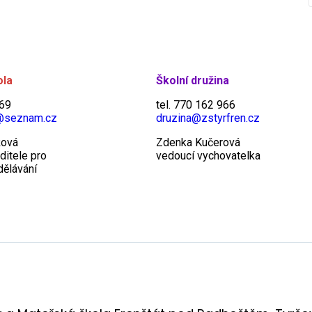
ola
Školní družina
969
tel. 770 162 966
@seznam.cz
druzina@zstyrfren.cz
žová
Zdenka Kučerová
ditele pro
vedoucí vychovatelka
dělávání