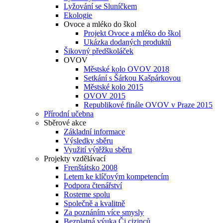
Lyžování se Sluníčkem
Ekologie
Ovoce a mléko do škol
Projekt Ovoce a mléko do škol
Ukázka dodaných produktů
Šikovný předškoláček
OVOV
Městské kolo OVOV 2018
Setkání s Šárkou Kašpárkovou
Městské kolo 2015
OVOV 2015
Republikové finále OVOV v Praze 2015
Přírodní učebna
Sběrové akce
Základní informace
Výsledky sběru
Využití výtěžku sběru
Projekty vzdělávací
Frenštátsko 2008
Letem ke klíčovým kompetencím
Podpora čtenářství
Rosteme spolu
Společně a kvalitně
Za poznáním více smysly
Bezplatná výuka Čj cizinců