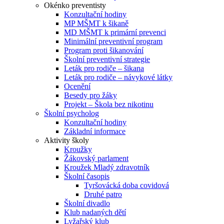
Okénko preventisty
Konzultační hodiny
MP MŠMT k šikaně
MD MŠMT k primární prevenci
Minimální preventivní program
Program proti šikanování
Školní preventivní strategie
Leták pro rodiče – šikana
Leták pro rodiče – návykové látky
Ocenění
Besedy pro žáky
Projekt – Škola bez nikotinu
Školní psycholog
Konzultační hodiny
Základní informace
Aktivity školy
Kroužky
Žákovský parlament
Kroužek Mladý zdravotník
Školní časopis
Tyršovácká doba covidová
Druhé patro
Školní divadlo
Klub nadaných dětí
Lyžařský klub