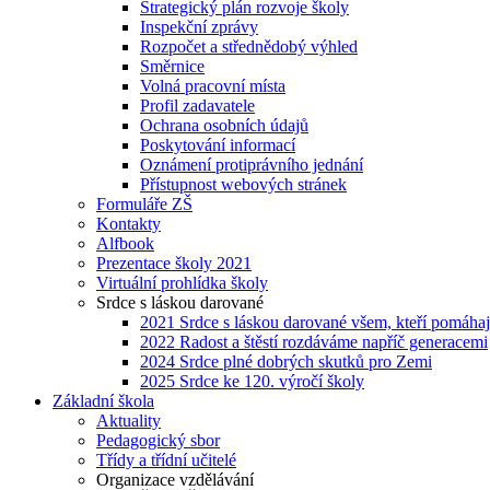
Strategický plán rozvoje školy
Inspekční zprávy
Rozpočet a střednědobý výhled
Směrnice
Volná pracovní místa
Profil zadavatele
Ochrana osobních údajů
Poskytování informací
Oznámení protiprávního jednání
Přístupnost webových stránek
Formuláře ZŠ
Kontakty
Alfbook
Prezentace školy 2021
Virtuální prohlídka školy
Srdce s láskou darované
2021 Srdce s láskou darované všem, kteří pomáhaj
2022 Radost a štěstí rozdáváme napříč generacemi
2024 Srdce plné dobrých skutků pro Zemi
2025 Srdce ke 120. výročí školy
Základní škola
Aktuality
Pedagogický sbor
Třídy a třídní učitelé
Organizace vzdělávání