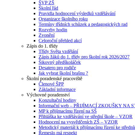
ŠVP ZŠ
Školní řád
Pravidla hodnocení výsledků vzdělávání
Organizace školního roku
Termíny třídních schůzek a pedagogických rad
Rozvrhy hodin
Zvonění
Celoroční přehled akcí
Zápis do 1. třídy
Třídy Světa vzdělání
Zápis žáků do 1. třídy pro školní rok 2026/2027
Šikovný předškoláček
Desatero pro rodiče
Jak vybrat školní brašnu ?
Školní poradenské pracoviště
Členové ŠPP
Základní informace
Výchovné poradenství
Konzultační hodiny
Informační web – PŘIJÍMACÍ ZKOUŠKY NA
MP k přijímacímu řízení na SŠ
Přihláška ke vzdělávání ve střední škole – VZOR
Hodnocení na vysvědčeních ZŠ – VZOR
Metodický materiál k přijímacímu řízení ke středn
Řemeslo má respekt