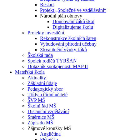
Restart
Projekt „Společně ve vzdělávání“
Národní plán obnovy
Doučování žáků škol
Digitalizujeme školu
Projekty investiční
Rekonstrukce školních šaten
Vybudování přírodní učebny
Zkvalitnění výuky žáků
Školská rada
Spolek rodičů TYRŠAN
Dotazník spokojenosti MAP II
Mateřská škola
Aktuality
Základní údaje
Pedagogický sbor
Třídy a třídní učitelé
ŠVP MŠ
Školní řád MŠ
Distanční vzdělávání
Směrnice MŠ
Zápis do MŠ
Zájmové kroužky MŠ
Angličtina
Flétnička