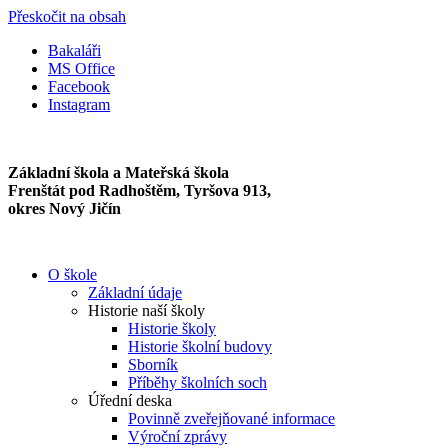
Přeskočit na obsah
Bakaláři
MS Office
Facebook
Instagram
Základní škola a Mateřská škola
Frenštát pod Radhoštěm, Tyršova 913,
okres Nový Jičín
O škole
Základní údaje
Historie naší školy
Historie školy
Historie školní budovy
Sborník
Příběhy školních soch
Úřední deska
Povinně zveřejňované informace
Výroční zprávy