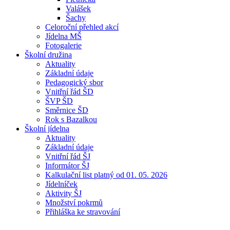
Valášek
Šachy
Celoroční přehled akcí
Jídelna MŠ
Fotogalerie
Školní družina
Aktuality
Základní údaje
Pedagogický sbor
Vnitřní řád ŠD
ŠVP ŠD
Směrnice ŠD
Rok s Bazalkou
Školní jídelna
Aktuality
Základní údaje
Vnitřní řád ŠJ
Informátor ŠJ
Kalkulační list platný od 01. 05. 2026
Jídelníček
Aktivity ŠJ
Množství pokrmů
Přihláška ke stravování