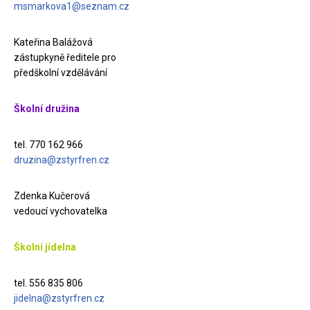
msmarkova1@seznam.cz
Kateřina Balážová
zástupkyně ředitele pro
předškolní vzdělávání
Školní družina
tel. 770 162 966
druzina@zstyrfren.cz
Zdenka Kučerová
vedoucí vychovatelka
Školní jídelna
tel. 556 835 806
jidelna@zstyrfren.cz