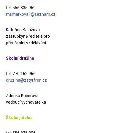
tel. 556 835 969
msmarkova1@seznam.cz
Kateřina Balážová
zástupkyně ředitele pro
předškolní vzdělávání
Školní družina
tel. 770 162 966
druzina@zstyrfren.cz
Zdenka Kučerová
vedoucí vychovatelka
Školní jídelna