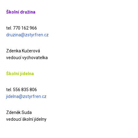
Školní družina
tel. 770 162 966
druzina@zstyrfren.cz
Zdenka Kučerová
vedoucí vychovatelka
Školní jídelna
tel. 556 835 806
jidelna@zstyrfren.cz
Zdeněk Suda
vedoucí školní jídelny