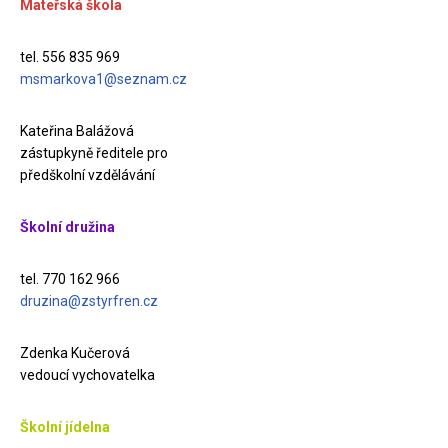
Mateřská škola
tel. 556 835 969
msmarkova1@seznam.cz
Kateřina Balážová
zástupkyně ředitele pro
předškolní vzdělávání
Školní družina
tel. 770 162 966
druzina@zstyrfren.cz
Zdenka Kučerová
vedoucí vychovatelka
Školní jídelna