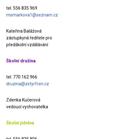
tel. 556 835 969
msmarkova1@seznam.cz
Kateřina Balážová
zástupkyně ředitele pro
předškolní vzdělávání
Školní družina
tel. 770 162 966
druzina@zstyrfren.cz
Zdenka Kučerová
vedoucí vychovatelka
Školní jídelna