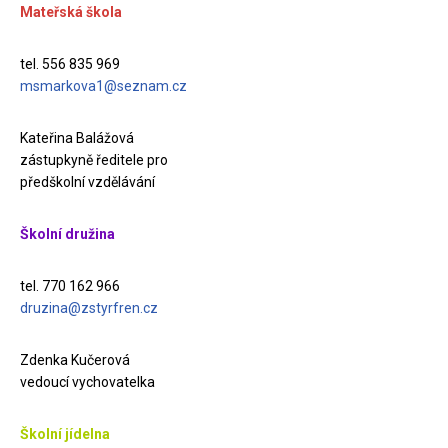
Mateřská škola
tel. 556 835 969
msmarkova1@seznam.cz
Kateřina Balážová
zástupkyně ředitele pro
předškolní vzdělávání
Školní družina
tel. 770 162 966
druzina@zstyrfren.cz
Zdenka Kučerová
vedoucí vychovatelka
Školní jídelna