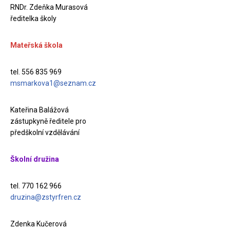
RNDr. Zdeňka Murasová
ředitelka školy
Mateřská škola
tel. 556 835 969
msmarkova1@seznam.cz
Kateřina Balážová
zástupkyně ředitele pro
předškolní vzdělávání
Školní družina
tel. 770 162 966
druzina@zstyrfren.cz
Zdenka Kučerová